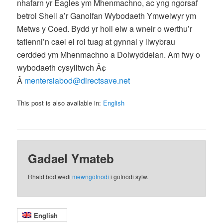
nhafarn yr Eagles ym Mhenmachno, ac yng ngorsaf
betrol Shell a’r Ganolfan Wybodaeth Ymwelwyr ym
Metws y Coed. Bydd yr holl elw a wneir o werthu’r
taflenni’n cael ei roi tuag at gynnal y llwybrau
cerdded ym Mhenmachno a Dolwyddelan. Am fwy o
wybodaeth cysylltwch Ã¢
Â
mentersiabod@directsave.net
This post is also available in:
English
Gadael Ymateb
Rhaid bod wedi
mewngofnodi
i gofnodi sylw.
English