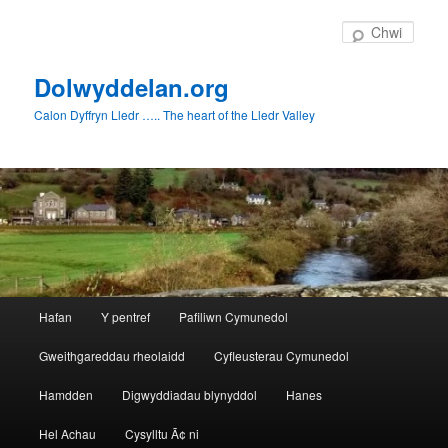
Symud
i'r
Chwil
cynnwys
cynradd
Dolwyddelan.org
Calon Dyffryn Lledr ….. The heart of the Lledr Valley
Prif
Hafan
Y pentref
Pafiliwn Cymunedol
ddewislen
Gweithgareddau rheolaidd
Cyfleusterau Cymunedol
Hamdden
Digwyddiadau blynyddol
Hanes
Hel Achau
Cysylltu Ã¢ ni