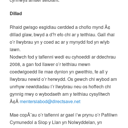
Dillad
Rhaid gwisgo esgidiau cerdded a chofio mynd Ã¢
dillad glaw, bwyd a d?r efo chi ar y teithiau. Gall rhai
o’r llwybrau yn y coed ac ar y mynydd fod yn wlyb
iawn.
Nodwch fod y taflenni wedi eu cyhoeddi ar ddechrau
2008, a gan fod llawer o’r teithiau mewn
coedwigoedd lle mae dynion yn gweithio, fe all y
llwybrau newid o’r herwydd. Os gewch chi wybod am
unrhyw newidiadau i’r llwybrau neu os hoffech chi
gynnig mwy o wybodaeth am y teithiau cysylltwch
Ã¢Â
mentersiabod@directsave.net
Mae copÃ¯au o’r taflenni ar gael i’w prynu o’r Pafiliwn
Cymunedol a Siop y Llan yn Nolwyddelan, yn