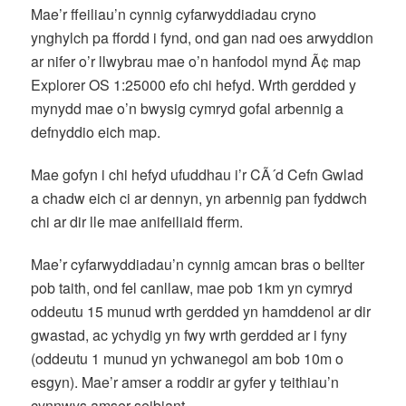
Mae’r ffeiliau’n cynnig cyfarwyddiadau cryno
ynghylch pa ffordd i fynd, ond gan nad oes arwyddion
ar nifer o’r llwybrau mae o’n hanfodol mynd Ã¢ map
Explorer OS 1:25000 efo chi hefyd. Wrth gerdded y
mynydd mae o’n bwysig cymryd gofal arbennig a
defnyddio eich map.
Mae gofyn i chi hefyd ufuddhau i’r CÃ´d Cefn Gwlad
a chadw eich ci ar dennyn, yn arbennig pan fyddwch
chi ar dir lle mae anifeiliaid fferm.
Mae’r cyfarwyddiadau’n cynnig amcan bras o bellter
pob taith, ond fel canllaw, mae pob 1km yn cymryd
oddeutu 15 munud wrth gerdded yn hamddenol ar dir
gwastad, ac ychydig yn fwy wrth gerdded ar i fyny
(oddeutu 1 munud yn ychwanegol am bob 10m o
esgyn). Mae’r amser a roddir ar gyfer y teithiau’n
cynnwys amser seibiant.