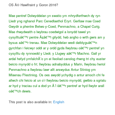
OS Â© Hawlfraint y Goron 2016?
Mae pentref Dolwyddelan yn swatio ym mhrydferthwch dy ryn
Lledr yng nghanol Parc Cenedlaethol Eryri. Gerllaw mae Coed
Gwydir a phentre Betws-y-Coed, Penmachno, a Chapel Curig.
Mae rhwydwaith o lwybrau coedwigol a lonydd tawel yn
cysylltuâ€™r pentre Ã¢â€™i gilydd, heb angho o wrth gwrs am y
bysus aâ€™r trenau. Mae Dolwyddelan wedi datblyguâ€™n
gyrchfan i feicwyr oddi ar y ordd gyda llwybrau oâ€™r pentref yn
cysylltu dy rynnoedd y Lledr, y Llugwy aâ€™r Machno. Gall yr
ardal hefyd ymfalchÃ¯o yn ei lleoliad canolog rhwng tri chy euster
beicio mynydd o fri; llwybrau adnabyddus y Marin, llwybrau heriol
Penmachno a llwybrau lawr allt arswydus Antur Stiniog ym
Mlaenau Ffestiniog. Os oes awydd ychydig o antur arnoch chi fe
allwch chi feicio at un o’r llwybrau beicio mynydd, gwibio a sgrialu
ar hyd y traciau cul a dod yn Ã´l iâ€™r pentref ar hyd llwybr arall
oâ€™ch dewis.
This post is also available in:
English