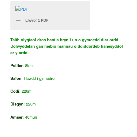
Llwybr 1 PDF
Taith olygfaol dros bant a bryn i un o gymoedd diar ordd
Dolwyddelan gan heibio mannau o ddiddordeb hanesyddol
ar y ordd.
Pellter
: 8km
Safon
: Hawdd i gymedrol
Codi
: 226m
Disgyn
: 226m
Amser
: 40mun